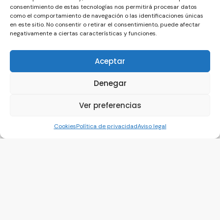
consentimiento de estas tecnologías nos permitirá procesar datos
como el comportamiento de navegación o las identificaciones únicas
en este sitio. No consentir o retirar el consentimiento, puede afectar
negativamente a ciertas características y funciones.
Aceptar
Somos On Power Group, especialistas en
asesoramiento integral de marketing y
publicidad a empresas en Sevilla
Denegar
Ver preferencias
Servicios
Cookies
Política de privacidad
Aviso legal
Merchandising textil y promocional
Rotulación y vinilos
Vestuario laboral
Diseño y marketing
Impresión todo formato
Info de contacto